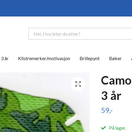
 3 år
Klistremerker/motivasjon
Brillepynt
Bøker
Camo 
3 år
59,-
På lager.