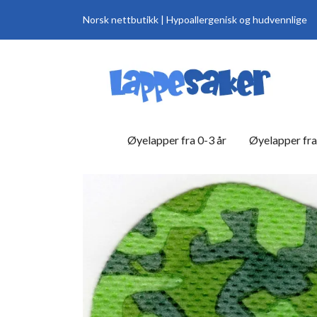
Norsk nettbutikk | Hypoallergenisk og hudvennlige
Øyelapper fra 0-3 år
Øyelapper fra