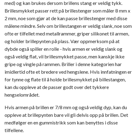
med) og kan brukes dersom brillens stang er veldig tykk.
Brillesmykket passer rett på brillestenger som måler 8 mm x
2 mm, noe som gjør at de kan passe brillestenger med disse
målene mindre. Selv om brillestangen er veldig slank, noe som
ofte er tilfellet med metallrammer, griper silikonet til armen,
og holder brillepynten på plass. Vær oppmerksom på at
dybde også spiller en rolle - hvis armen er veldig slank og
også veldig flat, vil brillesmykket passe, men kanskje ikke
gripe og vingle på rammen. Briller i denne kategorien har
imidlertid ofte et bredere ved hengslene. Hvis innfatningen er
for tynne og flate til å holde brillesmykket på billestangen,
kan du oppleve at de passer godt over det tykkere
hengselområdet.
Hvis armen på brillen er 7/8 mm og også veldig dyp, kan du
oppleve at brillepynten bare vil gli delvis opp på brillen. Det
medfølger en en gummistrikk som kan benyttes i disse
tilfellene.