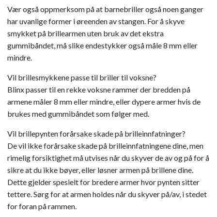
Vær også oppmerksom på at barnebriller også noen ganger
har uvanlige former i øreenden av stangen. For å skyve
smykket på brillearmen uten bruk av det ekstra
gummibåndet, må slike endestykker også måle 8 mm eller
mindre.
Vil brillesmykkene passe til briller til voksne?
Blinx passer til en rekke voksne rammer der bredden på
armene måler 8 mm eller mindre, eller dypere armer hvis de
brukes med gummibåndet som følger med.
Vil brillepynten forårsake skade på brilleinnfatninger?
De vil ikke forårsake skade på brilleinnfatningene dine, men
rimelig forsiktighet må utvises når du skyver de av og på for å
sikre at du ikke bøyer, eller løsner armen på brillene dine.
Dette gjelder spesielt for bredere armer hvor pynten sitter
tettere. Sørg for at armen holdes når du skyver på/av, i stedet
for foran på rammen.