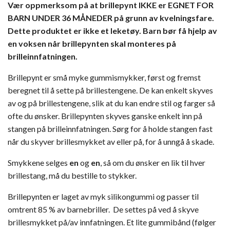
Vær oppmerksom på at brillepynt IKKE er EGNET FOR
BARN UNDER 36 MÅNEDER på grunn av kvelningsfare.
Dette produktet er ikke et leketøy. Barn bør få hjelp av
en voksen når brillepynten skal monteres på
brilleinnfatningen.
Brillepynt er små myke gummismykker, først og fremst
beregnet til å sette på brillestengene. De kan enkelt skyves
av og på brillestengene, slik at du kan endre stil og farger så
ofte du ønsker. Brillepynten skyves ganske enkelt inn på
stangen på brilleinnfatningen. Sørg for å holde stangen fast
når du skyver brillesmykket av eller på, for å unngå å skade.
Smykkene selges
en
og
en
, så om du ønsker en lik til hver
brillestang, må du bestille to stykker.
Brillepynten er laget av myk silikongummi og passer til
omtrent 85 % av barnebriller. De settes på ved å skyve
brillesmykket på/av innfatningen. Et lite gummibånd (følger