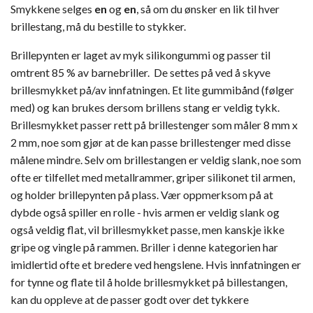
Smykkene selges
en
og
en
, så om du ønsker en lik til hver
brillestang, må du bestille to stykker.
Brillepynten er laget av myk silikongummi og passer til
omtrent 85 % av barnebriller. De settes på ved å skyve
brillesmykket på/av innfatningen. Et lite gummibånd (følger
med) og kan brukes dersom brillens stang er veldig tykk.
Brillesmykket passer rett på brillestenger som måler 8 mm x
2 mm, noe som gjør at de kan passe brillestenger med disse
målene mindre. Selv om brillestangen er veldig slank, noe som
ofte er tilfellet med metallrammer, griper silikonet til armen,
og holder brillepynten på plass. Vær oppmerksom på at
dybde også spiller en rolle - hvis armen er veldig slank og
også veldig flat, vil brillesmykket passe, men kanskje ikke
gripe og vingle på rammen. Briller i denne kategorien har
imidlertid ofte et bredere ved hengslene. Hvis innfatningen er
for tynne og flate til å holde brillesmykket på billestangen,
kan du oppleve at de passer godt over det tykkere