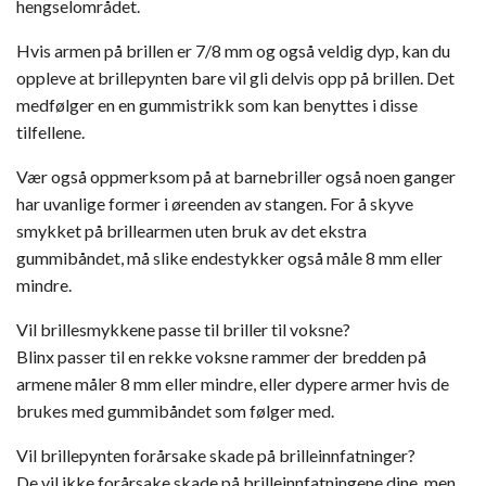
hengselområdet.
Hvis armen på brillen er 7/8 mm og også veldig dyp, kan du
oppleve at brillepynten bare vil gli delvis opp på brillen. Det
medfølger en en gummistrikk som kan benyttes i disse
tilfellene.
Vær også oppmerksom på at barnebriller også noen ganger
har uvanlige former i øreenden av stangen. For å skyve
smykket på brillearmen uten bruk av det ekstra
gummibåndet, må slike endestykker også måle 8 mm eller
mindre.
Vil brillesmykkene passe til briller til voksne?
Blinx passer til en rekke voksne rammer der bredden på
armene måler 8 mm eller mindre, eller dypere armer hvis de
brukes med gummibåndet som følger med.
Vil brillepynten forårsake skade på brilleinnfatninger?
De vil ikke forårsake skade på brilleinnfatningene dine, men